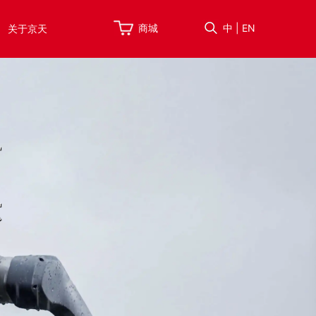
商城
中
|
EN
关于京天
商
示