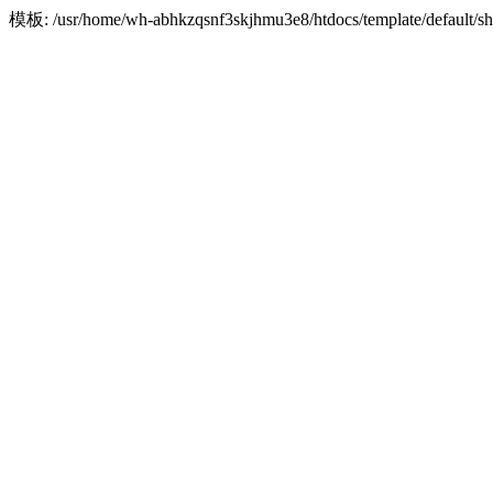
模板: /usr/home/wh-abhkzqsnf3skjhmu3e8/htdocs/template/defaul